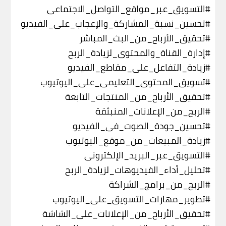
#التسويق_عبر_مواقع_التواصل_الاجتماعي
#تحسين_نسبة_المشاركة_والإعجاب_على_الفيديو
#تحقيق_الأرباح_من_البث_المباشر
#إدارة_القناة_والمحتوى_لزيادة_الربح
#زيادة_التفاعل_على_مقاطع_الفيديو
#تسويق_المحتوى_التعليمي_على_اليوتيوب
#تحقيق_الأرباح_من_المنتجات_التابعة
#الربح_من_الإعلانات_المنبثقة
#تحسين_جودة_الصوت_في_الفيديو
#زيادة_المبيعات_من_موقع_اليوتيوب
#التسويق_عبر_البريد_الإلكتروني
#تحليل_أداء_الفيديوهات_لزيادة_الربح
#الربح_من_برامج_الشراكة
#تطوير_مهارات_التسويق_على_اليوتيوب
#تحقيق_الأرباح_من_الإعلانات_على_الشاشة