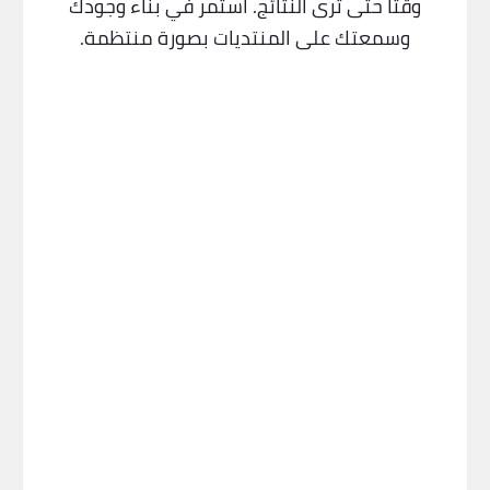
وقتًا حتى ترى النتائج. استمر في بناء وجودك
وسمعتك على المنتديات بصورة منتظمة.