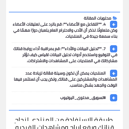
محتويات المقالة
4. **التفاعل مع الأعضاء**: قم بالرد على تعليقات الأعضاء
وكن متعاونًا. تذكر أن الأدب والاحترام العام يلعبان دورًا مهمًا في
بناء سمعة جيدة في المنتديات.
7. **تحليل البيانات والأداء**: قم بمراقبة أداء روابط قناتك
في التوقيع واستخدم أدوات تحليل البيانات لقياس كيف تؤثر
مشاركاتك في المنتديات على المشاهدات والاشتراكات.
المنتديات يمكن أن تكون وسيلة فعّالة لزيادة عدد
المشاهدات والمشتركين على قناتك، ولكن يجب أن تستثمر فيها
الوقت والجهد بشكل مناسب.
#تسويق_محتوى_اليوتيوب
طريقة الاستفادة من المنتدى لنجاح
قناتك ورفع ارباح ومشاهدات الفيديو