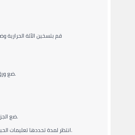
قم بتسخين الآلة الحرارية وض
ضع ورق النقل بحيث يكون التصميم موجهًا نحو سطح المج.
ضع الجزء العلوي من الآلة الحرارية لتغطية المج وورق النقل.
انتظر لمدة تحددها تعليمات الحبر لتفعيل عملية السبليميشن وانتقال الحبر إلى المج.