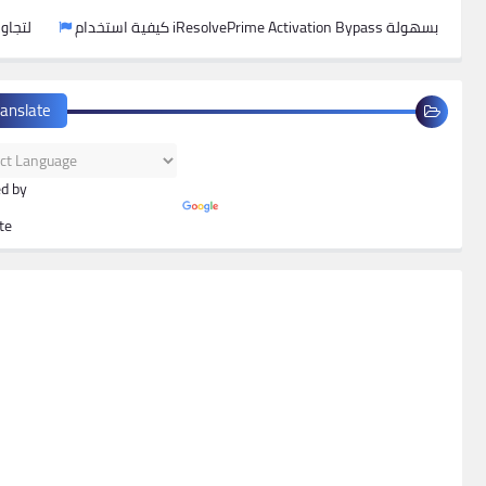
كيفية استخدام iResolvePrime Activation Bypass لتجاوز الأيكلود بسهولة
ranslate
d by
te