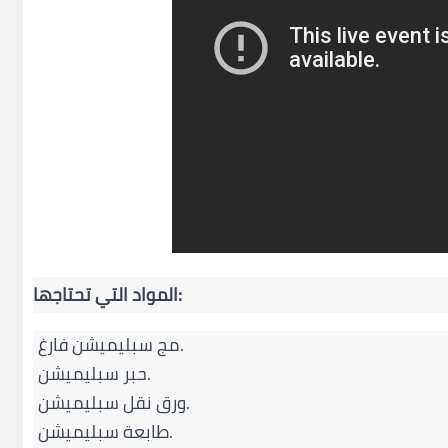
المواد التي تحتاجها:
مج سبليميشن فارغ.
حبر سبليميشن.
ورق نقل سبليميشن.
طابعة سبليميشن.