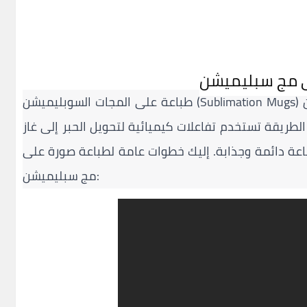
طباعة على المجات السوبليميشن (Sublimation Mugs) هي عملية تستخدم لنقل الصور والتصميمات من
لطريقة تستخدم تفاعلات كيميائية لتحويل الحبر إلى غاز
باعة دائمة وجذابة. إليك خطوات عامة لطباعة صورة على
مج سبليميشن: