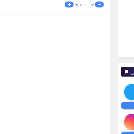
Article Line
ي