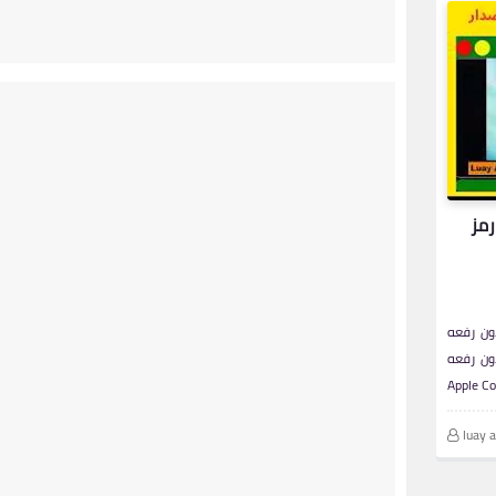
رمز
ون رفعه
ون رفعه
luay 