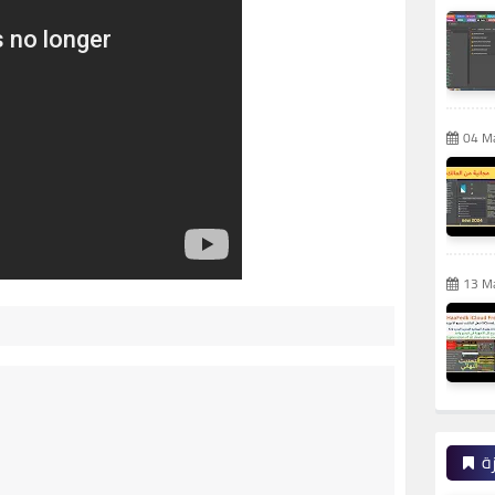
04 M
13 M
ة