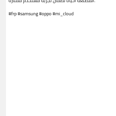
المصنعة أحيانًا لضمان تجربة مستخدم ممتازة.
#frp
#samsung
#oppo
#mi_cloud