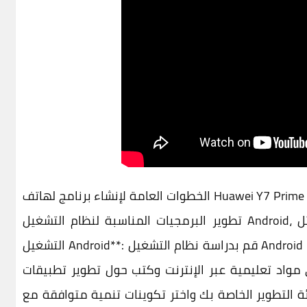
الخطوات العامة لإنشاء برنامج لهاتف Huawei Y7 Prime 2019: 1. **تثبيت بيئة التطوير**: قم بتثبيت بيئة
تطوير البرمجيات المناسبة لنظام التشغيل Android، مثل Android Studio أو Eclipse. 2. **فهم نظام
التشغيل Android**: قم بدراسة نظام التشغيل Android وتعلم كيفية تطوير التطبيقات له. يمكنك العثور
د تعليمية عبر الإنترنت وكتب حول تطوير تطبيقات Android. 3. **إنشاء المشروع**: قم بإنشاء
ر الخاصة بك واختر تكوينات تنمية متوافقة مع Huawei Y7 Prime 2019. 4.