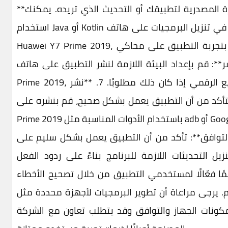
**تطوير التطبيق أو التحديث**: قم بكتابة الشيفرة المصدرية لتطبيقك أو التحديث الذي تريده. يمكنك
استخدام Java أو Kotlin كلغة برمجة. 5. **اختبار التطبيق**: قبل أن تبدأ في تنزيل البرمجيات على هاتف
Huawei Y7 Prime 2019، قم بتجربة التطبيق على محاكي Android أو جهاز Android آخر لضمان عمله
يئة للنشر**: قم بإعداد البيئة اللازمة لنشر التطبيق على هاتف Huawei Y7
Prime 2019، وذلك من خلال تكوين الإعدادات اللازمة والتوقيع الرقمي إذا كان ذلك مطلوبًا. 7. **نشر
أكد من أن التطبيق يعمل بشكل صحيح، قم بنشره على Huawei Y7
Prime 2019 باستخدام الأدوات المناسبة مثل adb أو Google Play Store إذا كان التطبيق مخصصًا للعامة. 8.
افق**: تأكد من أن التطبيق يعمل بشكل سليم على Huawei Y7 Prime 2019 وأنه لا يواجه
*: قم بتنزيل التحديثات اللازمة للبرنامج بناءً على ردود الفعل
: قدم دعمًا فعّالًا لمستخدمي التطبيق من خلال تصحيح الأخطاء
 مراعاة أن تطوير البرمجيات لأجهزة محددة مثل Huawei Y7 Prime 2019
ونات الجهاز والتوافق وقد يتطلب تعاون مع الشركة