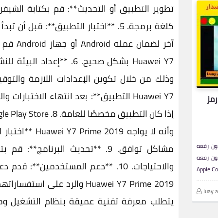
بشكل صحيح. 6. **إعداد الب
التطبيق**: بعد انتهاء الاختبارات والت
رمز
**اختبار التو
ون رفعه
مشاكل توافق. 9. **تحديث البرنامج*
ون رفعه
والاحتياجات. 10. **دعم المستخدمين**
والرد على استفساراتهم. يرجى
luay 
يتطلب معرفة تقنية عميقة بنظام التشغيل ومك