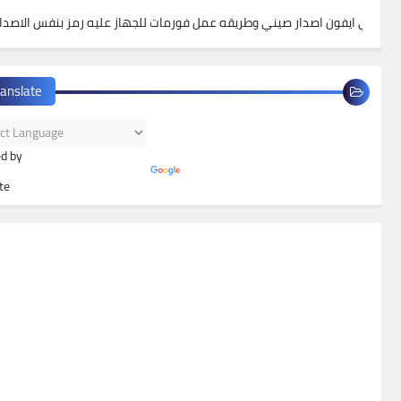
تخطي ايفون اصدار صيني وطريقه عمل فورمات للجهاز عليه رمز ب
ranslate
d by
te