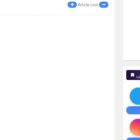
Article Line
ي