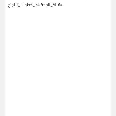
#قناة_ناجحة
#7_خطوات_للنجاح