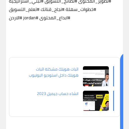
#تطوير_المحتوى
#نصائح_التسويق
#تبني_استراتيجية
#خطوات_سهلة
#نجاح_قناتك
#تعلم_التسويق
#ابداع_المحتوى
#jordan
#الاردن
ق
اثبات هويتك مشكلة اثبات
د
هويتك داخل استوديو اليوتيوب
ي
2023
ع
ج
انشاء حساب جيميل 2023
ب
ك
اي
ض