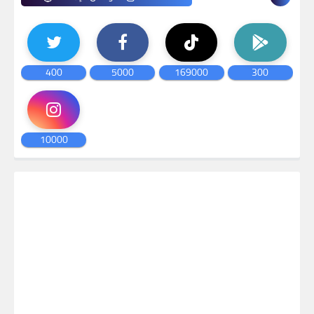
400
5000
169000
300
10000