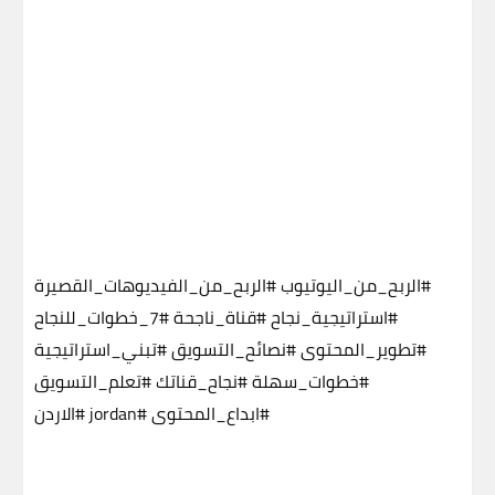
#الربح_من_اليوتيوب
#الربح_من_الفيديوهات_القصيرة
#استراتيجية_نجاح
#قناة_ناجحة
#7_خطوات_للنجاح
#تطوير_المحتوى
#نصائح_التسويق
#تبني_استراتيجية
#خطوات_سهلة
#نجاح_قناتك
#تعلم_التسويق
#ابداع_المحتوى
#jordan
#الاردن