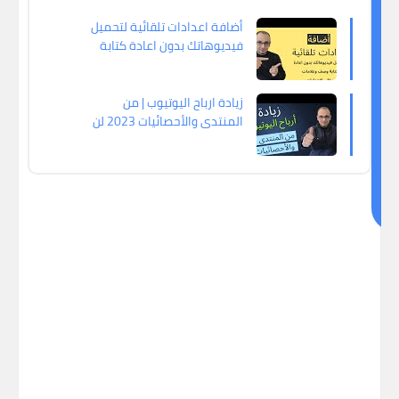
ق
أضافة اعدادات تلقائية لتحميل
د
فيديوهاتك بدون اعادة كتابة
ي
وصف وعلامات وباقي الاعدادات
ع
ج
زيادة ارباح اليوتيوب | من
المنتدى والأحصائيات 2023 لن
ب
يخبرك احد عنها
ك
اي
ض
ا