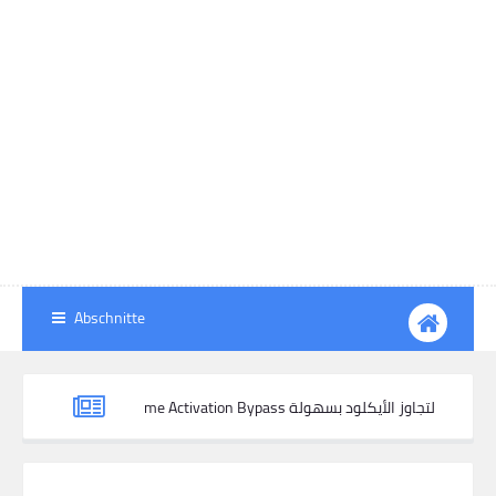
Abschnitte
كيفية استخدام iResolvePrime Activation Bypass لتجاوز الأيكلود بسهولة
إزالة MDM نهائيًا من هواتف Tecno و Infinix و Itel باستخدام IMEI + Lock Pic