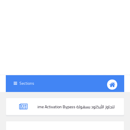
Sections
كيفية استخدام iResolvePrime Activation Bypass لتجاوز الأيكلود بسهولة
إزالة MDM نهائيًا من هواتف Tecno و Infinix و Itel باستخدام IMEI + Lock Pic