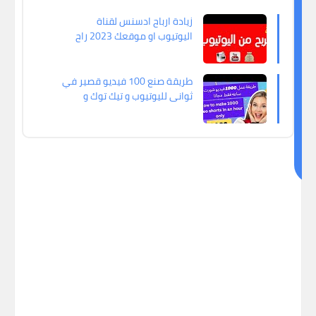
ق
زيادة ارباح ادسنس لقناة
د
اليوتيوب او موقعك 2023 راح
ي
عليك ارباح كثير لحق حالك
ع
ج
طريقة صنع 100 فيديو قصير في
ثواني لليوتيوب و تيك توك و
ب
انستجرام
ك
اي
ض
ا