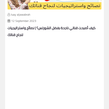
luay aljawabrah
12 September 2023
ير
كيف أصبحت قناتي ناجحة بفضل الشورتس؟ | نصائح واستراتيجيات
لنجاح قناتك