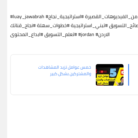
من_الفيديوهات_القصيرة
#استراتيجية_نجاح
#luay_jawabrah
ائح_التسويق
#تبني_استراتيجية
#خطوات_سهلة
#نجاح_قناتك
#الاردن
#jordan
#تعلم_التسويق
#ابداع_المحتوى
خمس عوامل تزيد المشاهدات
والمشتركين بشكل كبير