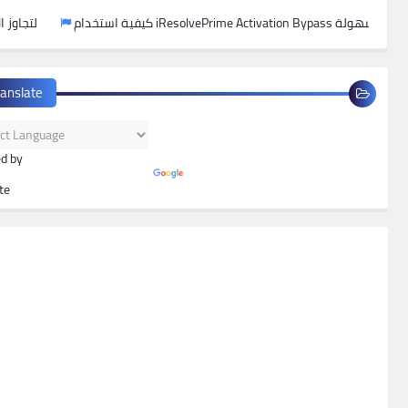
كيفية استخدام iResolvePrime Activation Bypass لتجاوز الأيكلود بسهولة
ranslate
d by
te