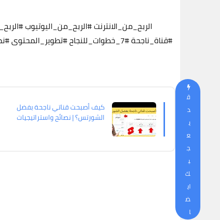
#الربح_من_الانترنت
#الربح_من_اليوتيوب
#الربح_
#قناة_ناجحة
#7_خطوات_للنجاح
#تطوير_المحتوى
#نص
ق
كيف أصبحت قناتي ناجحة بفضل
د
الشورتس؟ | نصائح واستراتيجيات
ي
لنجاح قناتك
ع
ج
ب
ك
اي
ض
ا