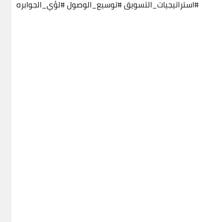
#استراتيجيات_التسويق
#توسيع_الوصول
#لؤي_الجوابره