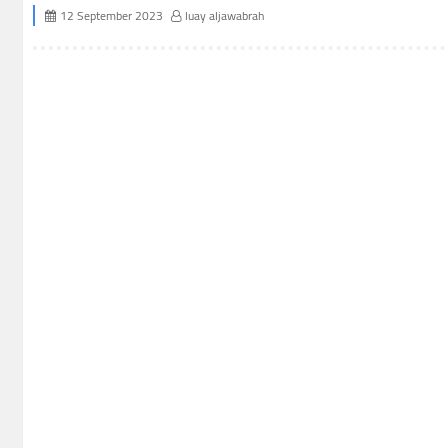
12 September 2023
luay aljawabrah