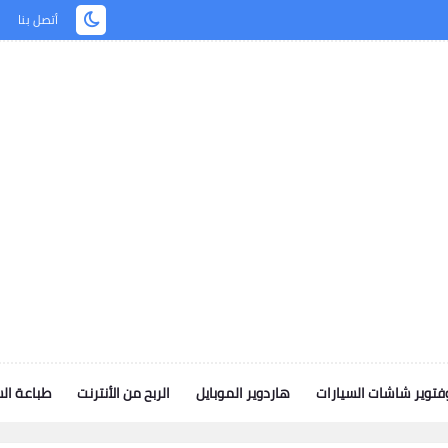
أتصل بنا
توير شاشات السيارات
هاردوير الموبايل
الربح من الأنترنت
طباعة ال