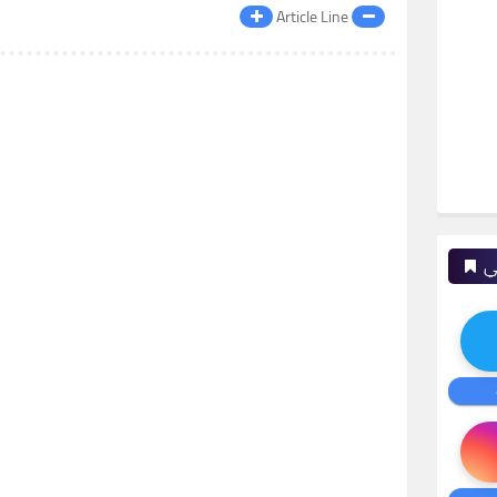
Article Line
ي