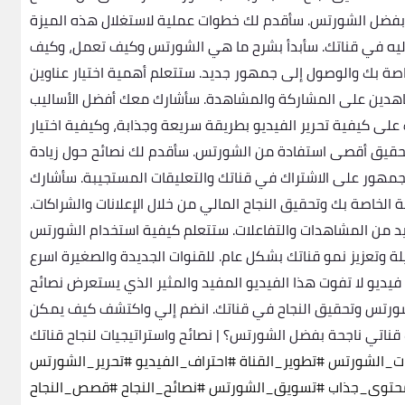
 بفضل الشورتس. سأقدم لك خطوات عملية لاستغلال هذه الميزة
 إليه في قناتك. سأبدأ بشرح ما هي الشورتس وكيف تعمل، وكيف
صة بك والوصول إلى جمهور جديد. ستتعلم أهمية اختيار عناوين
شاهدين على المشاركة والمشاهدة. سأشارك معك أفضل الأساليب
لى كيفية تحرير الفيديو بطريقة سريعة وجذابة، وكيفية اختيار
 لتحقيق أقصى استفادة من الشورتس. سأقدم لك نصائح حول زيادة
جمهور على الاشتراك في قناتك والتعليقات المستجيبة. سأشارك
ة الخاصة بك وتحقيق النجاح المالي من خلال الإعلانات والشراكات.
 من المشاهدات والتفاعلات. ستتعلم كيفية استخدام الشورتس
يلة وتعزيز نمو قناتك بشكل عام. للقنوات الجديدة والصغيرة اسرع
يديو لا تفوت هذا الفيديو المفيد والمثير الذي يستعرض نصائح
لشورتس وتحقيق النجاح في قناتك. انضم إلي واكتشف كيف يمكن
ناتي ناجحة بفضل الشورتس؟ | نصائح واستراتيجيات لنجاح قناتك
ات_الشورتس
#تطوير_القناة
#احتراف_الفيديو
#تحرير_الشورتس
حتوى_جذاب
#تسويق_الشورتس
#نصائح_النجاح
#قصص_النجاح