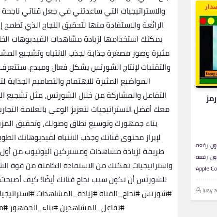
والاستراتيجيات التي ساعدتني في جعل قناتي ناجحة
الرائعة والاستفادة منها لتحقيق النجاح الذي تطمح
يمكنك استخدامها لزيادة مشاهدات الفيديوهات الخا
مثيرة وصور مصغرة جذابة لجذب الانتباه وتشجيع الم
والتقنيات لإنتاج الشورتس بشكل فعال ومبدع. ستتعرف ع
المواضيع المثيرة للاهتمام والتصاميم الجذابة
التفاعل والمشاركة من خلال الشورتس، مثل تشجيع ال
رمز
معك أفضل الاستراتيجيات لتعزيز الوعي بالعلامة التجاري
بناء جمهورك وتوسيع نطاق وصولك، وتحقيق المزيد
لإبراز محتوى قناتك وجذب الانتباه لفيديوهاتك الطو
ون رفعه
طريقة لزيادة مشاهدات ومشتركين اليوتيوب من أول ف
ون رفعه
واستراتيجيات تمكنك من الاستفادة الكاملة من قوة ا
للشورتس أن تكون سبب نجاح قناتك أيضًا! كيف أصبحت ق
luay 
#شورتس
#نجاح_القناة
#زيادة_المشاهدات
#استراتيجي
#تفاعل_المشاهدين
#بناء_الجمهور
#م