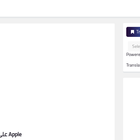
T
Powere
Transla
كيفية استخدام برنامج EFT Pro لفك قفل iCloud على أجهزة Apple