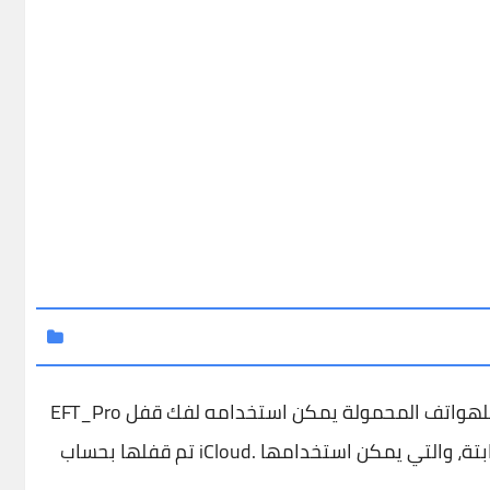
EFT_Pro هو برنامج مبرمج للهواتف المحمولة يمكن استخدامه لفك قفل iCloud على أجهزة Apple التي
تم قفلها بحساب iCloud. يعتمد البرنامج على تقنية إعادة كتابة البرامج الثابتة، والتي يمكن استخدامها