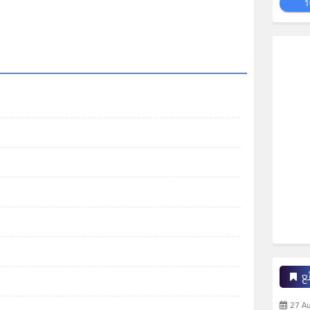
1
ع
27 A