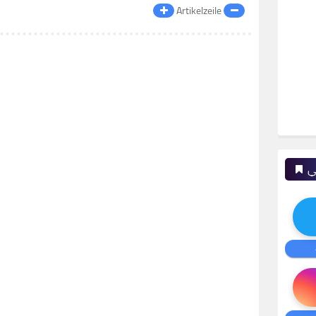
Artikelzeile
ي