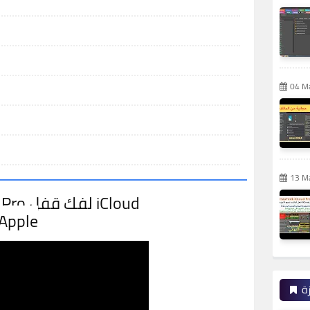
04 M
13 M
كيفية استخدام برنامج EFT Pro لفك قفل iCloud
على أجهزة ple
ة