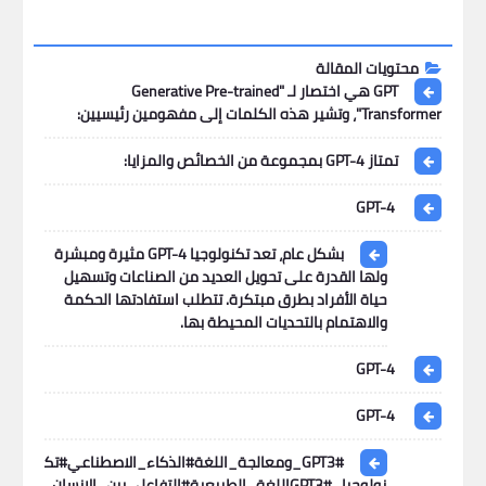
محتويات المقالة
GPT هي اختصار لـ "Generative Pre-trained
Transformer"، وتشير هذه الكلمات إلى مفهومين رئيسيين:
تمتاز GPT-4 بمجموعة من الخصائص والمزايا:
GPT-4
بشكل عام، تعد تكنولوجيا GPT-4 مثيرة ومبشرة
ولها القدرة على تحويل العديد من الصناعات وتسهيل
حياة الأفراد بطرق مبتكرة. تتطلب استفادتها الحكمة
والاهتمام بالتحديات المحيطة بها.
GPT-4
GPT-4
#GPT3_ومعالجة_اللغة#الذكاء_الاصطناعي#تك
نولوجيا_GPT3#اللغة_الطبيعية#التفاعل_بين_الإنسان