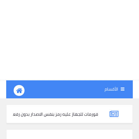
الأقسام
ه عمل فورمات للجهاز عليه رمز بنفس الاصدار بدون رفعه
كيفية استخدام FW Unlock a12 tools Activation Bypass لتجاوز ال
شرح تخط