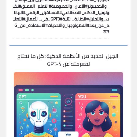
_والكمبيوتر#الأمان_والخصوصية#التعلم_العميق#تكن
ولوجيا_الذكاء_الاصطناعي#المستقبل_الرقمي#البيانا
ت_والتحليل#الكتابة_الآلية#GPT3_في_الأعمال#التعلي
م_عن_بعد#التكنولوجيا_والتحديات#الاستفادة_من_G
PT3
الجيل الجديد من الأنظمة الذكية: كل ما تحتاج
لمعرفته عن GPT-4