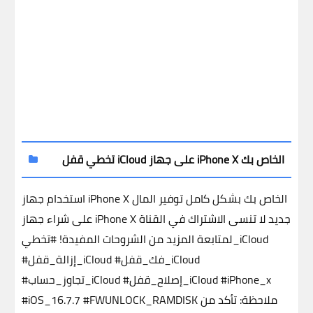
تخطي قفل iCloud على جهاز iPhone X الخاص بك
استخدام جهاز iPhone X الخاص بك بشكل كامل
توفير المال
على شراء جهاز iPhone X جديد
لا تنسى الاشتراك في القناة
#تخطي_iCloud
لمتابعة المزيد من الشروحات المفيدة!
#فك_قفل_iCloud
#إزالة_قفل_iCloud
#iPhone_x
#إصلاح_قفل_iCloud
#تجاوز_حساب_iCloud
ملاحظة:
تأكد من
#FWUNLOCK_RAMDISK
#iOS_16.7.7