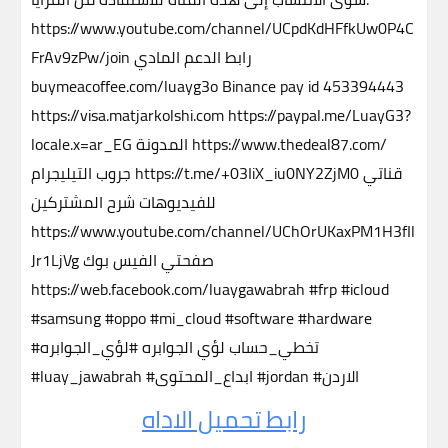
https://www.youtube.com/channel/UCpdKdHFfkUw0P4C
FrAv9zPw/join رابط الدعم المادي
buymeacoffee.com/luayg3o Binance pay id 453394443
https://visa.matjarkolshi.com https://paypal.me/LuayG3?
locale.x=ar_EG المدونة https://www.thedeal87.com/
جروب التيليجرام https://t.me/+03IiX_iu0NY2ZjM0 قناتي
للفيديوهات شرح المشتركين
https://www.youtube.com/channel/UChOrUKaxPM1H3fIl
Jr1LjVg صفحتي الفيس بوك
https://web.facebook.com/luaygawabrah #frp #icloud
#samsung #oppo #mi_cloud #software #hardware
#تخطي_حساب لؤي الجوابره #لؤي_الجوابره
#luay_jawabrah #ابداع_المحتوى #jordan #الاردن
رابط تحميل الاداه