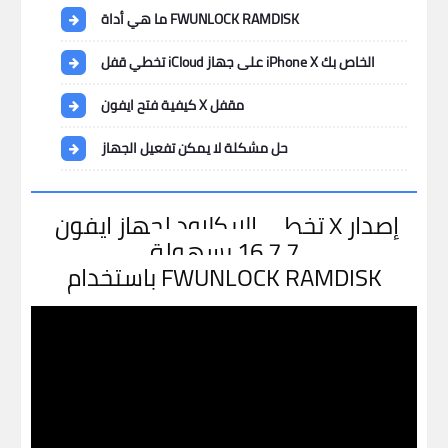
ما هي أداة FWUNLOCK RAMDISK
تخطي قفل iCloud على جهاز iPhone X الخاص بك
كيفية فتح ايفون X مقفل
حل مشكلة لا يمكن تفعيل الجهاز
تخطي الايكلاود لجهاز ايفون X إصدار
16.7.7 بسهولة
باستخدام FWUNLOCK RAMDISK