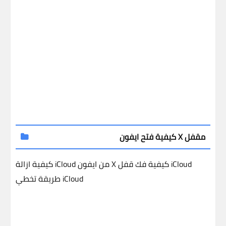
كيفية فتح ايفون X مقفل
كيفية فك قفل iCloud
كيفية ازالة iCloud من ايفون X
طريقة تخطي iCloud