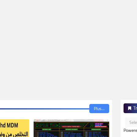
T
Plus…
Powere