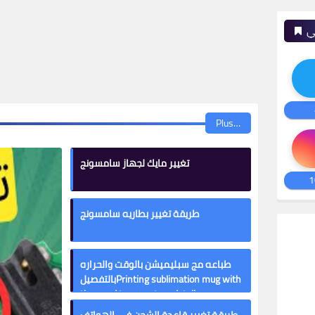
ي
Plus…
تغيير مايك لجهاز سامسونج
1
طريقة تغيير بطاريه سامسونج
طباعه مج سبليميشن بالوقت والحراره
بالتفصيلPrinting sublimation mug with
time and temperature detail