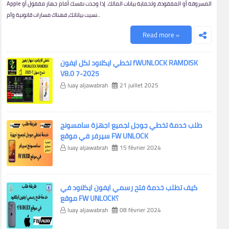
Apple المسروقة أو المفقودة، ولحماية بيانات المالك. إذا وجدت نفسك أمام جهاز مقفول أو
نسيت بياناتك، فهناك مسارات قانونية وآم...
Read more »
تخطي ايكلاود لكل ايفون fWUNLOCK RAMDISK
V8.0 7-2025
luay aljawabrah
21 juillet 2025
طلب خدمة تخطي جوجل لجميع اجهزة سامسونج
سيرفر في موقع FW UNLOCK
luay aljawabrah
15 février 2024
كيف تطلب خدمة فتح رسمي ايفون ايكلاود في
موقع FW UNLOCK؟
luay aljawabrah
08 février 2024