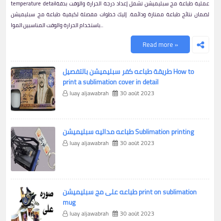
temperature detailعملية طباعة مج سبليميشن تشمل إعداد درجة الحرارة والوقت بدقة
لضمان نتائج طباعة ممتازة ودائمة. إليك خطوات مفصلة لكيفية طباعة مج سبليميشن
باستخدام الحرارة والوقت المناسبين:الموا...
Read more »
طريقة طباعه كفر سبليميشن بالتفصيل How to
print a sublimation cover in detail
luay aljawabrah
30 août 2023
طباعه مداليه سبليميشن Sublimation printing
luay aljawabrah
30 août 2023
طباعه على مج سبليميشن print on sublimation
mug
luay aljawabrah
30 août 2023