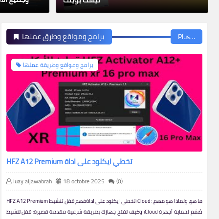
برامج ومواقع وطرق عملها
Plus…
برامج ومواقع وطريقة عملها
HFZ A12 Premium تخطي ايكلود على اداة
luay aljawabrah
18 octobre 2025
(0)
HFZ A12 Premium تخطي ايكلود على اداةفهم قفل تنشيط iCloud: ما هو، ولماذا هو مهم،
وكيف تفتح جهازك بطريقة شرعية مقدمة قصيرة: قفل تنشيط iCloud صُمّم لحماية أجهزة