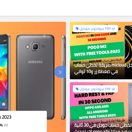
سوفتوير موبايل FRP all
سوفتوير موبايل FRP all
طريقة تخطي حساب micloud وجوجل poco m3
في ضغطة زر و10 ثواني
سوفتوير موبايل FRP all
Samsung A11 حذف فك ثغرة
تخطي حساب
اعادة ضبط وتخطي حساب جوجل في 30 ثانية
(0)
اخر تحديث oppo a5s وجميع الاندرويد مجانا
lu