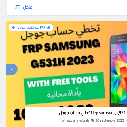
عاجل
سوفتوير موبايل FRP all
 جوجل frp samsung g531h 2023
luay aljawabrah
20 septembre 2023