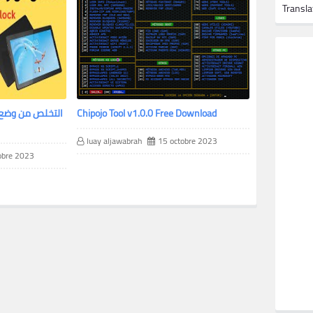
Transla
تخطي الايكلاود ايفون 7 اصدار 15 7 9 باداة
Chipojo Tool v1.0.0 Free Download​
007 ramdis
luay aljawabrah
15 octobre 2023
obre 2023
luay aljawa