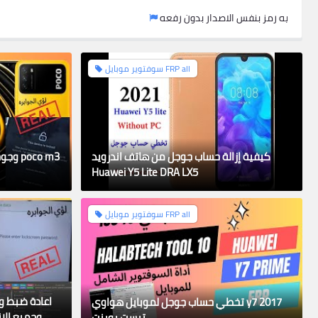
 عمل فورمات للجهاز عليه رمز بنفس الاصدار بدون رفعه
سوفتوير موبايل FRP all
كيفية إزالة حساب جوجل من هاتف اندرويد
Huawei Y5 Lite DRA LX5
سوفتوير موبايل FRP all
 SM-A115F. Remove Google Account, Bypass FRP
ايميل سامسونج 3/4/2023
تخطي حساب جوجل لموبايل هواوي y7 2017
تيست بوينت
ay aljawabrah
20 septembre 2023
(0)