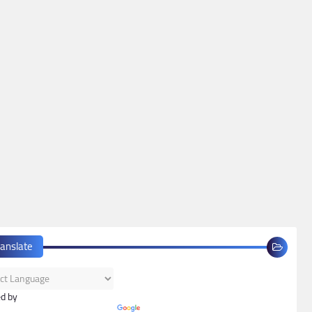
ranslate
d by