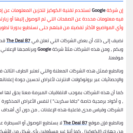
إن شركة
Google
تستخدم تقنية الكوكيز لتخزين المعلومات عن إ
فيه معلومات محددة عن الصفحات التي تم الوصول إليها أو زيارته
وأي المواضيع الأكثر تفضيلا من قبلهم حتى نستطيع بدورنا تطوي
نضيف إلى ذلك أن بعض الشركات التي تعلن في
The Deal 87
قد 
وبكم ، ومن هذه الشركات مثلاً شركة
Google
وبرنامجها الإعلاني
موقعنا.
وبالطبع فمثل هذه الشركات المعلنة والتي تعتبر الطرف الثالث
والإحصائيات عبر بروتوكولات الانترنت لأغراض تحسين جودة إعلانات
كما أن هذه الشركات بموجب الاتفاقيات المبرمة معنا يحق لها است
، و أكواد برمجية خاصة "جافا سكربت" ) لنفس الأغراض المذكورة 
الشركات وقياس مدى فاعلية هذه الإعلانات ، من دون أي أهداف أ
وبالطبع فإن موقع
The Deal 87
لا يستطيع الوصول أو السيطرة ع
من جهازك (الكوكيز) ، كما أننا غير مسؤولين بأي شكل من الأشكا