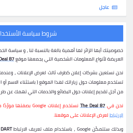
عاجل
شروط سياسة الأستخدا
خصوصيتك أيها الزائر لها أهمية بالغة بالنسبة لنا ، و سياسة 
العريضة لأنواع المعلومات الشخصية التي يجمعها موقع
Deal 87
نحن نستعين بشركات إعلان كطرف ثالث لعرض الإعلانات ، وعندما
تستخدم معلومات حول زياراتك لهذا الموقع ( باستثناء الاسم أو الع
من أجل تقديم إعلانات حول البضائع والخدمات التي تهمك عن طر
نحن في
The Deal 87
نستخدم إعلانات Google بصفتها مورِّدًا مالياً خارجياً ، ولذلك تستخدم شركة جوجل
الإرتباط
لعرض الإعلانات على موقعنا.
وبذلك ستتمكّن Google ، باستخدام ملف تعريف الارتباط
DART
،