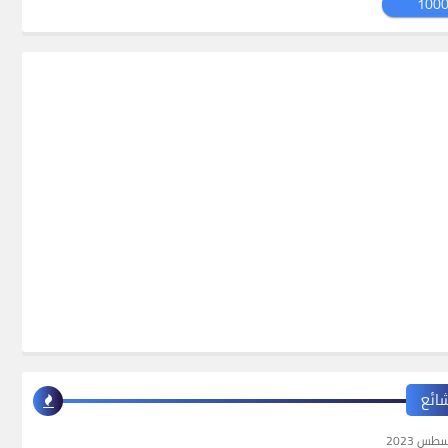
100
شائع