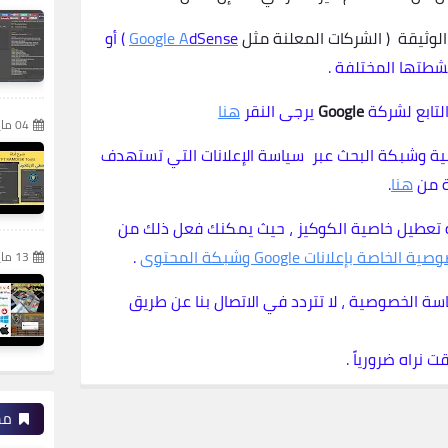
لوثيقة ( الشركات المعلنة مثل
dSense
Google A
) أو
شطتها المختلفة .
لتابع لشركة
Google
يرجى النقر
هنا
04 مايو 2024
انية وشبكة البحث عبر سياسة الإعلانات التي تستهدف
ة من
هنا
.
فية تعطيل خاصية الكوكيز ، حيث يمكنك فعل ذلك من
اصة بإعلانات Google وشبكة المحتوى
.
13 مايو 2024
سة الخصوصية ، لا تتردد في الاتصال بنا عن طريق
نراه ضرورياً .
مش