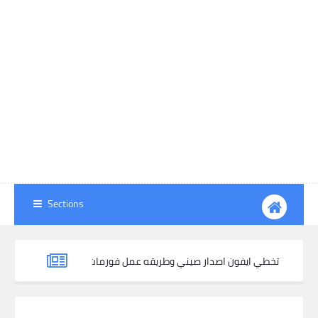
Sections
تخطي ايفون اصدار صيني وطريقه عمل فورمات للجهاز علي
وداعًا لحساب Google بعد الفورمات! تخطي حساب Google بسهولة باستخدام Haafedk Gsm في عام 2024 مجاني