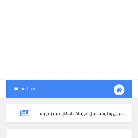
Sections
تخطي ايفون اصدار صيني وطريقه عمل فورمات للجهاز عليه رمز بنفس الاصدار
ام Haafedk Gsm في عام 2024 مجاني